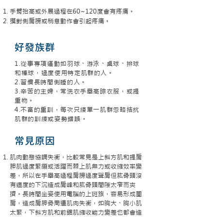
手臂抬高或外展過程在60~120度會有疼痛。
摸對側肩膀或稍息動作會引起疼痛。
好發族群
1.從事專項運動如羽球、游泳、桌球、排球
和棒球，過度使用特定肌群的人。
2.習慣長時間側睡的人。
3.辛苦的主婦，常洗衣手舉高晾衣服，或提
重物。
4.不當的重訓，每次只練單一肌群忽略拮抗
肌群的訓練或姿勢錯誤。
常見原因
肌肉動態協調失衡，比較常見是上斜方肌和提肩
胛肌過度緊繃或活躍而棘上肌無力或收縮效率變
差，所以在手舉高過程肩膀過度聳肩但肱骨頭沒
有適度的下沉造成肩峰和肱骨頭間隙太窄而夾
擠。長時間坐姿使用電腦的上班族，容易形成圓
肩，造成肩胛骨周遭肌肉失衡，如胸大、胸小肌
太緊，下斜方肌和前鋸肌縮收能力變差也都會造