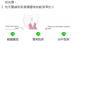
成夾擠。
先天肩峰和肱骨頭間隙就較狹窄的人
桃園總院
雙和院所
台中院所
治療
一般在健保診所常使用的超音波，電療主要是降
低疼痛和促進局部循環為主，其實更應該進階處
理的是放鬆過度緊繃的肌群，如胸大肌、胸小
肌、上斜方肌…….等，並誘發棘上肌的收縮和增
加整個肩胛骨肌肉的動態穩定才是長久之計，可
以尋求物理治療師來幫助你。
千萬別忽略間夾擠造成的疼痛，久了不但造成肌
腱發炎外，可能也會造成旋轉肌腱撕裂、甚至肩