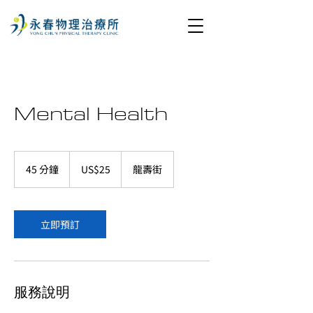
Mental Health
25
美
45 分鐘
4
US$25
龍壽街
元
5
分
鐘
立即預訂
服務說明